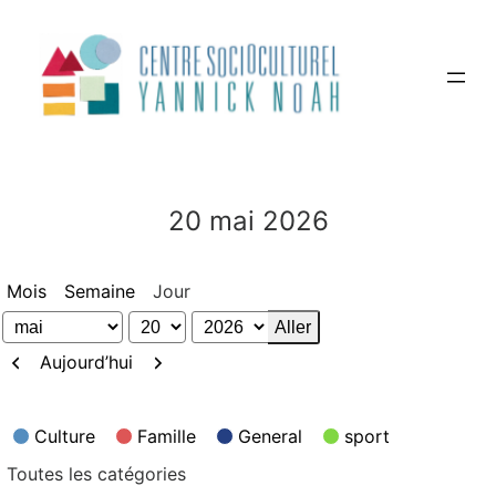
Aller
au
contenu
20 mai 2026
Mois
Semaine
Jour
Mois
Jour
Année
Précédent
Suivant
Aujourd’hui
Catégories
Culture
Famille
General
sport
Toutes les catégories