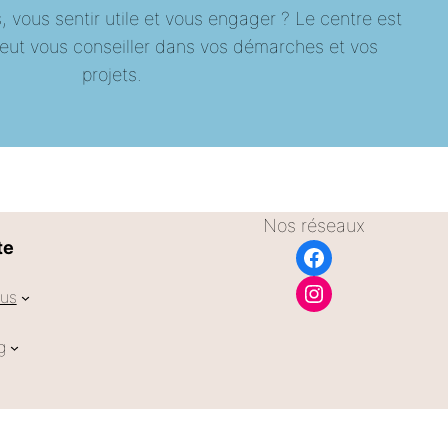
s, vous sentir utile et vous engager ? Le centre est
peut vous conseiller dans vos démarches et vos
projets.
Nos réseaux
te
us
g