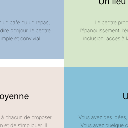
Un lieu
r un café ou un repas,
Le centre prop
ire bonjour, le centre
l’épanouissement, l’é
imple et convivial.
inclusion, accès à l
itoyenne
U
t à chacun de proposer
Vous avez des idées, 
n et de s’impliquer. Il
Vous avez quelque ch