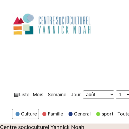
Aller
au
contenu
Vue
Liste
Mois
Semaine
Jour
Mois
Jour
Année
en
Catégories
Culture
Famille
General
sport
Toute
Centre socioculturel Yannick Noah