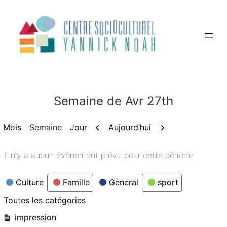
Aller
au
contenu
Semaine de Avr 27th
Précédent
Suivant
Aujourd’hui
Mois
Semaine
Jour
Il n’y a aucun évènement prévu pour cette période.
Catégories
Culture
Famille
General
sport
Toutes les catégories
Vue
impression