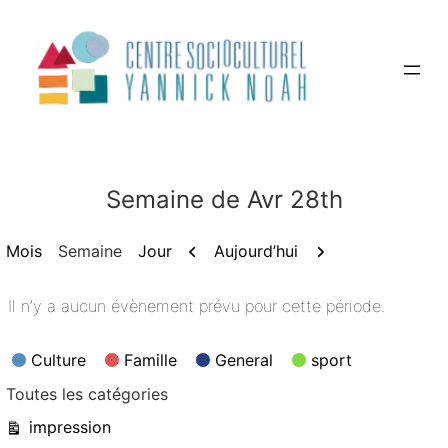
Aller
au
contenu
Semaine de Avr 28th
Précédent
Suivant
Aujourd’hui
Mois
Semaine
Jour
Il n’y a aucun évènement prévu pour cette période.
Catégories
Culture
Famille
General
sport
Toutes les catégories
Vue
impression