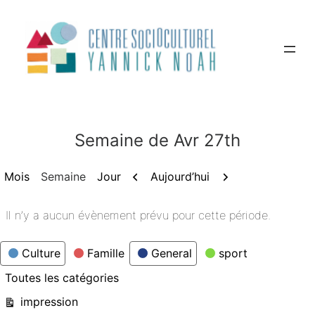
Aller
au
contenu
Semaine de Avr 27th
Précédent
Suivant
Aujourd’hui
Mois
Semaine
Jour
Il n’y a aucun évènement prévu pour cette période.
Catégories
Culture
Famille
General
sport
Toutes les catégories
Vue
impression