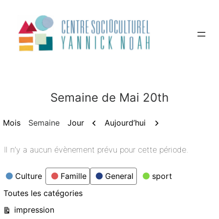
Aller
au
contenu
Semaine de Mai 20th
Précédent
Suivant
Aujourd’hui
Mois
Semaine
Jour
Il n’y a aucun évènement prévu pour cette période.
Catégories
Culture
Famille
General
sport
Toutes les catégories
Vue
impression