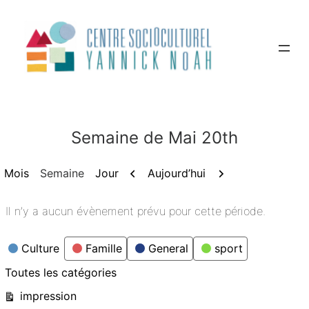
Aller
au
contenu
Semaine de Mai 20th
Précédent
Suivant
Aujourd’hui
Mois
Semaine
Jour
Il n’y a aucun évènement prévu pour cette période.
Catégories
Culture
Famille
General
sport
Toutes les catégories
Vue
impression