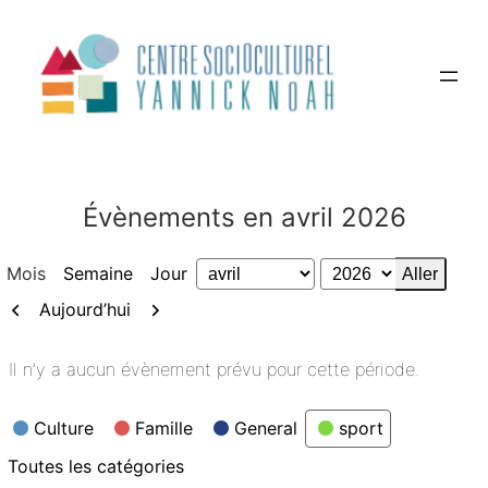
Aller
au
contenu
Évènements en avril 2026
Mois
Semaine
Jour
Mois
Année
Précédent
Suivant
Aujourd’hui
Il n’y a aucun évènement prévu pour cette période.
Catégories
Culture
Famille
General
sport
Toutes les catégories