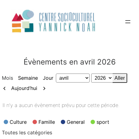
Aller
au
contenu
Évènements en avril 2026
Mois
Semaine
Jour
Mois
Année
Précédent
Suivant
Aujourd’hui
Il n’y a aucun évènement prévu pour cette période.
Catégories
Culture
Famille
General
sport
Toutes les catégories