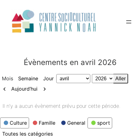
Aller
au
contenu
Évènements en avril 2026
Mois
Semaine
Jour
Mois
Année
Précédent
Suivant
Aujourd’hui
Il n’y a aucun évènement prévu pour cette période.
Catégories
Culture
Famille
General
sport
Toutes les catégories