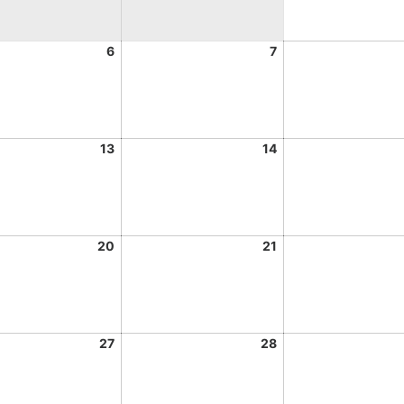
6
7
6
7
mai
mai
2026
2026
13
14
13
14
mai
mai
2026
2026
20
21
20
21
mai
mai
2026
2026
27
28
27
28
mai
mai
2026
2026