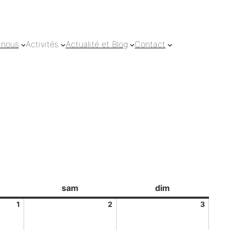
-nous
Activités
Actualité et Blog
Contact
dredi
samedi
dimanche
sam
dim
1
2
3
1
2
3
mai
mai
mai
2026
2026
2026