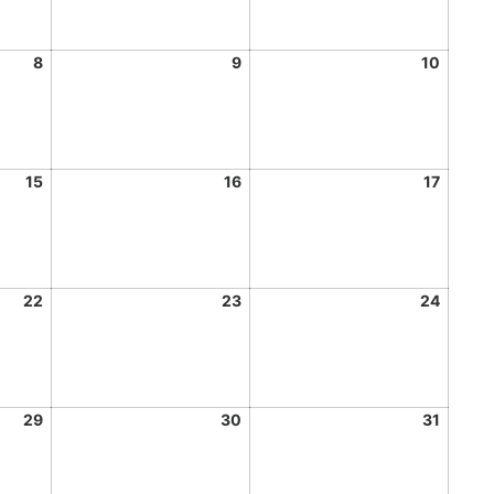
8
9
10
8
9
10
mai
mai
mai
2026
2026
2026
15
16
17
15
16
17
mai
mai
mai
2026
2026
2026
22
23
24
22
23
24
mai
mai
mai
2026
2026
2026
29
30
31
29
30
31
mai
mai
mai
2026
2026
2026