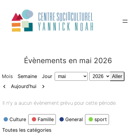
Aller
au
contenu
Évènements en mai 2026
Mois
Semaine
Jour
Mois
Année
Précédent
Suivant
Aujourd’hui
Il n’y a aucun évènement prévu pour cette période.
Catégories
Culture
Famille
General
sport
Toutes les catégories