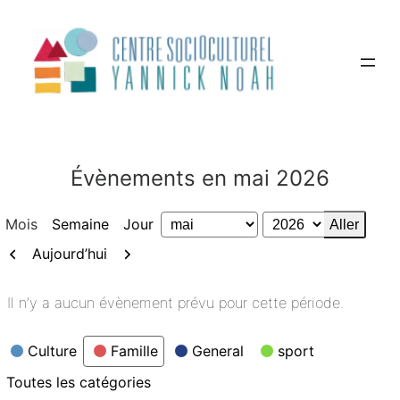
Aller
au
contenu
Évènements en mai 2026
Mois
Semaine
Jour
Mois
Année
Précédent
Suivant
Aujourd’hui
Il n’y a aucun évènement prévu pour cette période.
Catégories
Culture
Famille
General
sport
Toutes les catégories