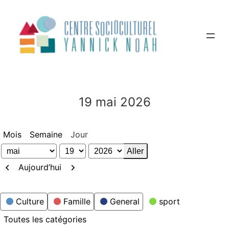
Aller
au
contenu
19 mai 2026
Mois
Semaine
Jour
Mois
Jour
Année
Précédent
Suivant
Aujourd’hui
Catégories
Culture
Famille
General
sport
Toutes les catégories