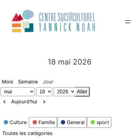
Aller
au
contenu
18 mai 2026
Mois
Semaine
Jour
Mois
Jour
Année
Précédent
Suivant
Aujourd’hui
Catégories
Culture
Famille
General
sport
Toutes les catégories