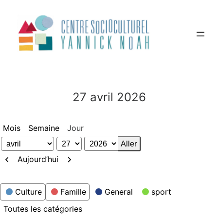
Aller
au
contenu
27 avril 2026
Mois
Semaine
Jour
Mois
Jour
Année
Précédent
Suivant
Aujourd’hui
Catégories
Culture
Famille
General
sport
Toutes les catégories