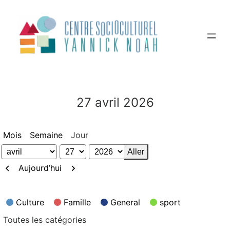
Aller
au
contenu
27 avril 2026
Mois
Semaine
Jour
Mois
Jour
Année
Précédent
Suivant
Aujourd’hui
Catégories
Culture
Famille
General
sport
Toutes les catégories