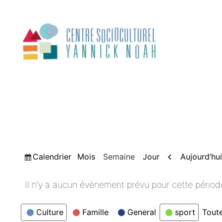
Aller
au
contenu
Vue
Précédent
Calendrier
Aujourd’hui
Mois
Semaine
Jour
Il n’y a aucun évènement prévu pour cette périod
Catégories
Culture
Famille
General
sport
Toute