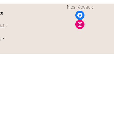
Nos réseaux
te
Facebook
Instagram
us
g