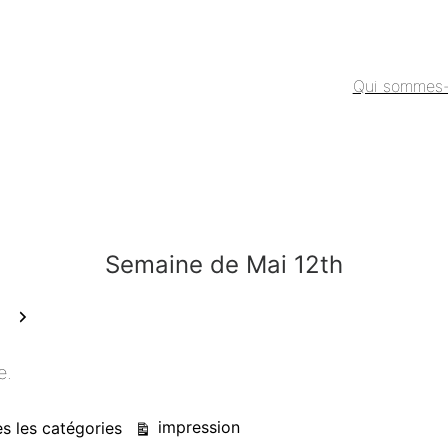
Qui sommes
Semaine de Mai 12th
Suivant
e.
Vue
impression
s les catégories