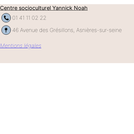
Centre socioculturel Yannick Noah
01 41 11 02 22
46 Avenue des Grésillons, Asnières-sur-seine
Mentions légales