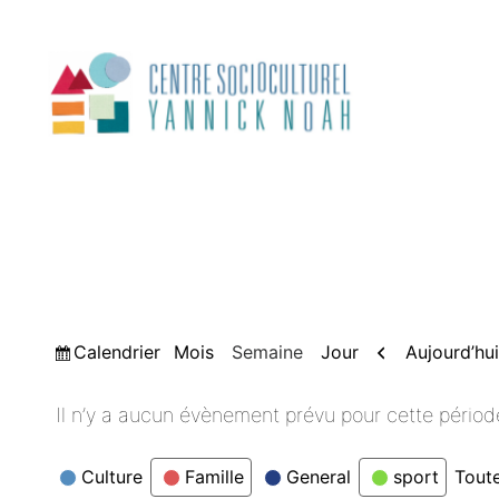
Aller
au
contenu
Vue
Précédent
Calendrier
Aujourd’hui
Mois
Semaine
Jour
Il n’y a aucun évènement prévu pour cette périod
Catégories
Culture
Famille
General
sport
Toute