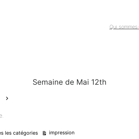
Qui sommes
Semaine de Mai 12th
Suivant
e.
Vue
impression
s les catégories