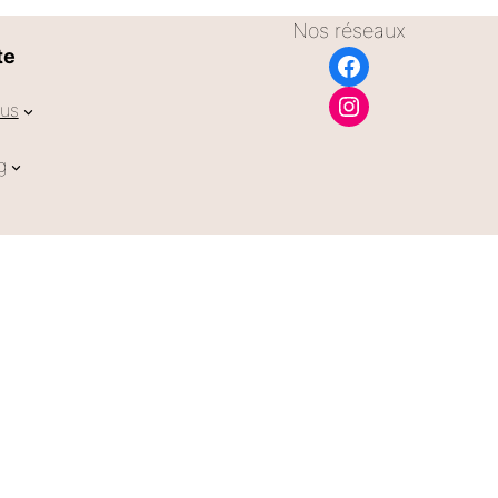
Nos réseaux
te
Facebook
Instagram
us
g