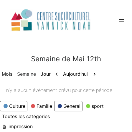
Aller
au
contenu
Semaine de Mai 12th
Précédent
Suivant
Aujourd’hui
Mois
Semaine
Jour
Il n’y a aucun évènement prévu pour cette période.
Catégories
Culture
Famille
General
sport
Toutes les catégories
Vue
impression