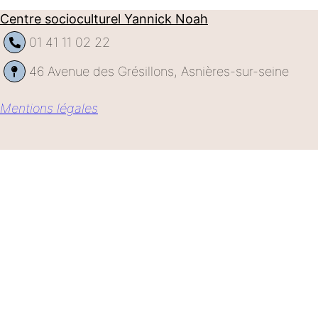
Centre socioculturel Yannick Noah
01 41 11 02 22
46 Avenue des Grésillons, Asnières-sur-seine
Mentions légales