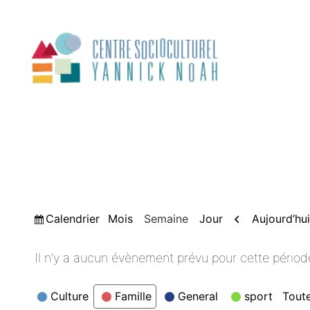
Aller
au
contenu
Vue
Précédent
Calendrier
Aujourd’hui
Mois
Semaine
Jour
Il n’y a aucun évènement prévu pour cette périod
Catégories
Culture
Famille
General
sport
Toute