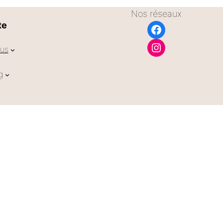
Nos réseaux
te
Facebook
Instagram
us
g