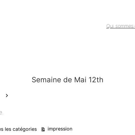
Qui sommes
Semaine de Mai 12th
Suivant
e.
Vue
impression
s les catégories