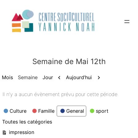
Aller
au
contenu
Semaine de Mai 12th
Précédent
Suivant
Aujourd’hui
Mois
Semaine
Jour
Il n’y a aucun évènement prévu pour cette période.
Catégories
Culture
Famille
General
sport
Toutes les catégories
Vue
impression