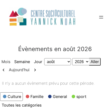
Aller
au
contenu
Évènements en août 2026
Mois
Semaine
Jour
Mois
Année
Précédent
Suivant
Aujourd’hui
Il n’y a aucun évènement prévu pour cette période.
Catégories
Culture
Famille
General
sport
Toutes les catégories