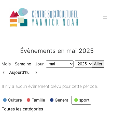
Aller
au
contenu
Évènements en mai 2025
Mois
Semaine
Jour
Mois
Année
Précédent
Suivant
Aujourd’hui
Il n’y a aucun évènement prévu pour cette période.
Catégories
Culture
Famille
General
sport
Toutes les catégories