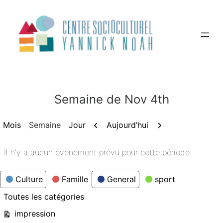
Aller
au
contenu
Semaine de Nov 4th
Précédent
Suivant
Aujourd’hui
Mois
Semaine
Jour
Il n’y a aucun évènement prévu pour cette période.
Catégories
Culture
Famille
General
sport
Toutes les catégories
Vue
impression