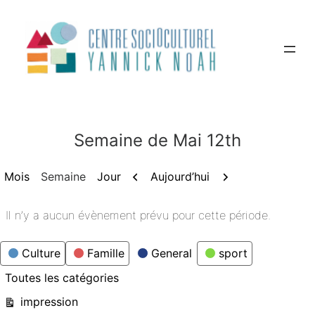
Aller
au
contenu
Semaine de Mai 12th
Précédent
Suivant
Aujourd’hui
Mois
Semaine
Jour
Il n’y a aucun évènement prévu pour cette période.
Catégories
Culture
Famille
General
sport
Toutes les catégories
Vue
impression