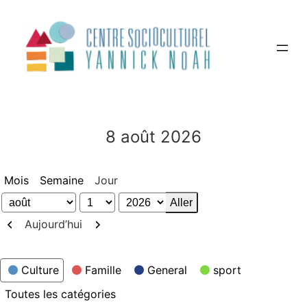
Aller
au
contenu
8 août 2026
Mois
Semaine
Jour
Mois
Jour
Année
Précédent
Suivant
Aujourd’hui
Catégories
Culture
Famille
General
sport
Toutes les catégories